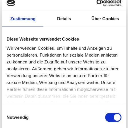
Die Osteopathie ist eine Selbstzahler-Leistung, welche
Zustimmung
Details
Über Cookies
vom Patienten im vollen Umfang zu tragen ist.
Einige gesetzliche Krankenkassen beteiligen sich
Diese Webseite verwendet Cookies
anteilig an den Kosten. Die Voraussetzungen hierfür sind
Wir verwenden Cookies, um Inhalte und Anzeigen zu
jedoch abhänig von der jeweiligen Satzung der
personalisieren, Funktionen für soziale Medien anbieten
Krankenkassen. Bitte beachten Sie dass einige
zu können und die Zugriffe auf unsere Website zu
analysieren. Außerdem geben wir Informationen zu Ihrer
Krankenkassen eine Verordnung vom Arzt verlangen.
Verwendung unserer Website an unsere Partner für
soziale Medien, Werbung und Analysen weiter. Unsere
Auch manche private Versicherungen, Beihilfen und
Partner führen diese Informationen möglicherweise mit
Zusatzversicherungen übernehmen ganz oder anteilig
weiteren Daten zusammen, die Sie ihnen bereitgestellt
die Kosten. Dies ist jedoch abhängig von deren Satzung
haben oder die sie im Rahmen Ihrer Nutzung der Dienste
und dem jeweiligen selbstgewählten Tarif.
gesammelt haben.
Einwilligungsauswahl
Notwendig
Erkundigen Sie sich daher bitte vor der ersten